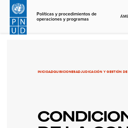
Skip
to
Políticas y procedimientos de
ÁMB
main
operaciones y programas
content
INICIO
ADQUISICIONES
ADJUDICACIÓN Y GESTIÓN D
CONDICIO