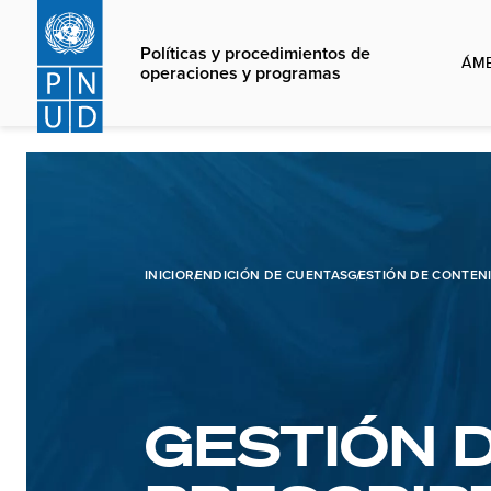
Skip
to
Políticas y procedimientos de
ÁMB
main
operaciones y programas
content
INICIO
RENDICIÓN DE CUENTAS
GESTIÓN DE CONTEN
GESTIÓN 