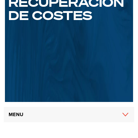
RECUPERACIÓN
DE COSTES
Main
MENU
navigation