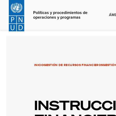
Skip
to
Políticas y procedimientos de
ÁMB
main
operaciones y programas
content
INICIO
GESTIÓN DE RECURSOS FINANCIEROS
GESTIÓ
INSTRUCC