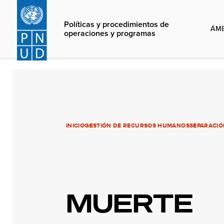
Skip
to
Políticas y procedimientos de
ÁMB
main
operaciones y programas
content
INICIO
GESTIÓN DE RECURSOS HUMANOS
SEPARACIÓ
MUERTE