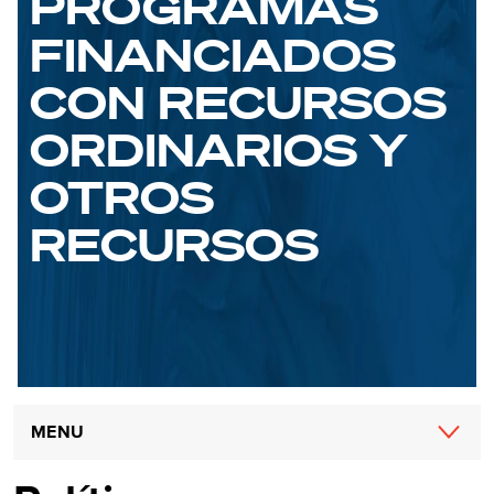
PROGRAMAS
FINANCIADOS
CON RECURSOS
ORDINARIOS Y
OTROS
RECURSOS
Main
MENU
navigation