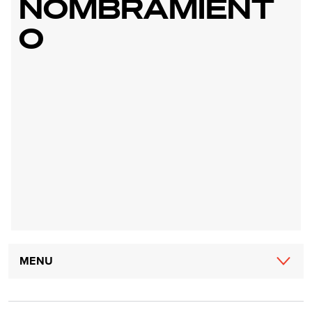
NOMBRAMIENT
O
Main
MENU
navigation