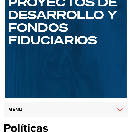
PROYECTOS DE
DESARROLLO Y
FONDOS
FIDUCIARIOS
Main
MENU
navigation
Políticas