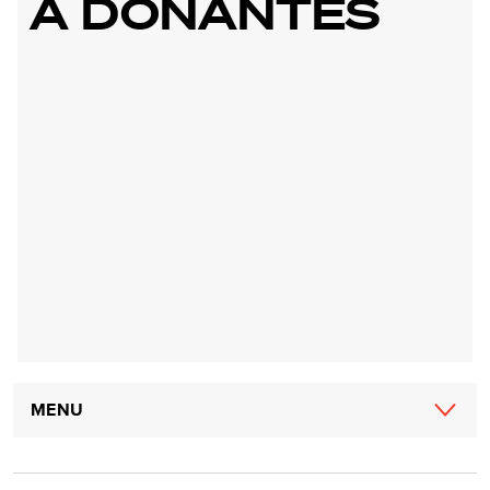
A DONANTES
Main
MENU
navigation