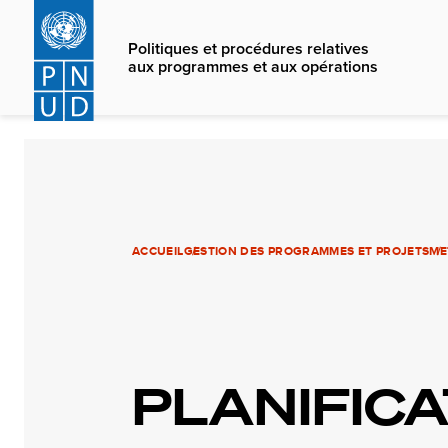
Skip
to
Politiques et procédures relatives
main
aux programmes et aux opérations
content
ACCUEIL
GESTION DES PROGRAMMES ET PROJETS
ME
PLANIFIC