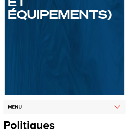
ET
ÉQUIPEMENTS)
Main
MENU
navigation
Politiques