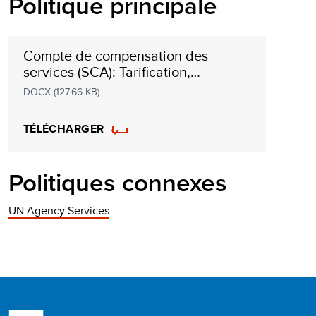
Politique principale
Compte de compensation des
services (SCA): Tarification,
facturation et recouvrement des
DOCX (127.66 KB)
redevances
TÉLÉCHARGER
Politiques connexes
UN Agency Services