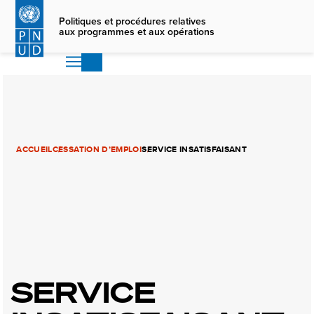
Skip
to
Politiques et procédures relatives
aux programmes et aux opérations
main
content
ACCUEIL
CESSATION D’EMPLOI
SERVICE INSATISFAISANT
SERVICE