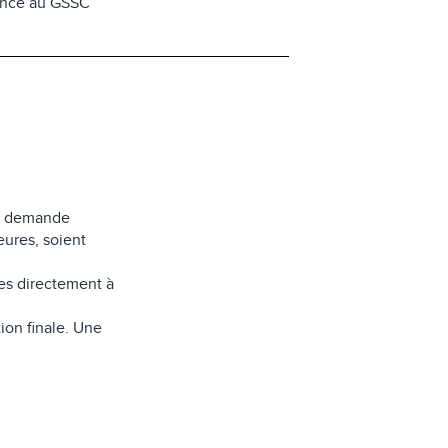
vance au GSSC
la demande
eures, soient
es directement à
on finale. Une