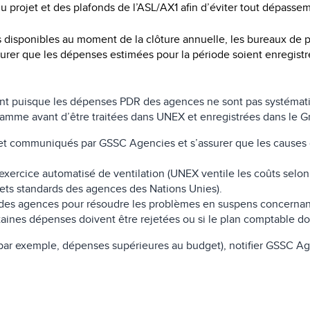
u projet et des plafonds de l’ASL/AX1 afin d’éviter tout dépasse
 disponibles au moment de la clôture annuelle, les bureaux de 
rer que les dépenses estimées pour la période soient enregistr
ant puisque les dépenses PDR des agences ne sont pas systéma
ramme avant d’être traitées dans UNEX et enregistrées dans le Gr
et communiqués par GSSC Agencies et s’assurer que les causes d
’exercice automatisé de ventilation (UNEX ventile les coûts selo
dgets standards des agences des Nations Unies).
s des agences pour résoudre les problèmes en suspens concerna
rtaines dépenses doivent être rejetées ou si le plan comptable doi
é (par exemple, dépenses supérieures au budget), notifier GSSC A