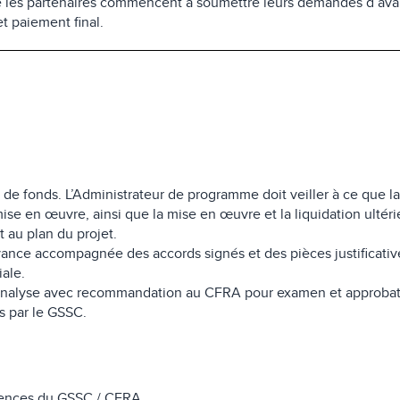
que les partenaires commencent à soumettre leurs demandes d’a
t paiement final.
e fonds. L’Administrateur de programme doit veiller à ce que 
se en œuvre, ainsi que la mise en œuvre et la liquidation ultéri
 au plan du projet.
nce accompagnée des accords signés et des pièces justificativ
iale.
analyse avec recommandation au CFRA pour examen et approbati
s par le GSSC.
gences du GSSC / CFRA