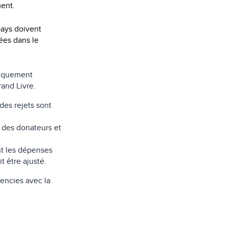
ment.
pays doivent
ées dans le
tiquement
and Livre.
es rejets sont
n des donateurs et
nt les dépenses
t être ajusté.
gencies avec la