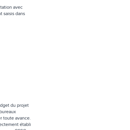
ltation avec
t saisis dans
dget du projet
s bureaux
er toute avance.
rectement établi