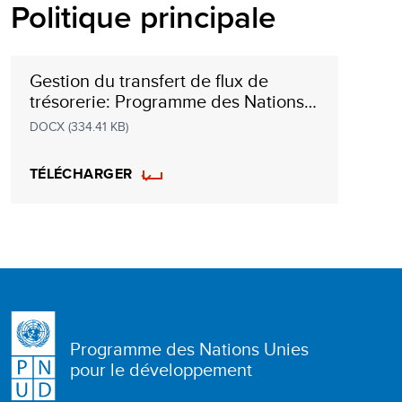
Politique principale
Gestion du transfert de flux de
trésorerie: Programme des Nations
Unies pour le Développement
DOCX (334.41 KB)
(PNUD) en tant qu’organisation des
Nations Unies participante
TÉLÉCHARGER
Programme des Nations Unies
pour le développement