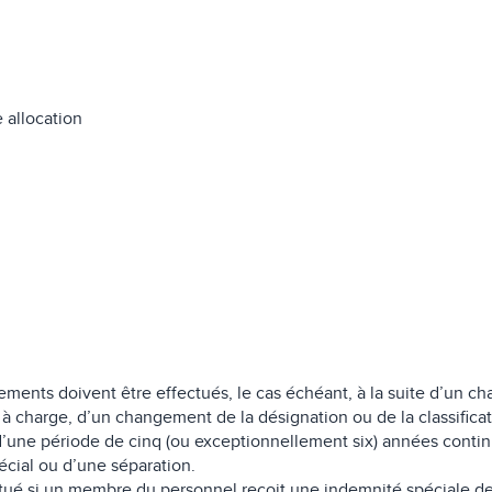
 allocation
iements doivent être effectués, le cas échéant, à la suite d’un c
à charge, d’un changement de la désignation ou de la classificat
n d’une période de cinq (ou exceptionnellement six) années contin
écial ou d’une séparation.
tué si un membre du personnel reçoit une indemnité spéciale de