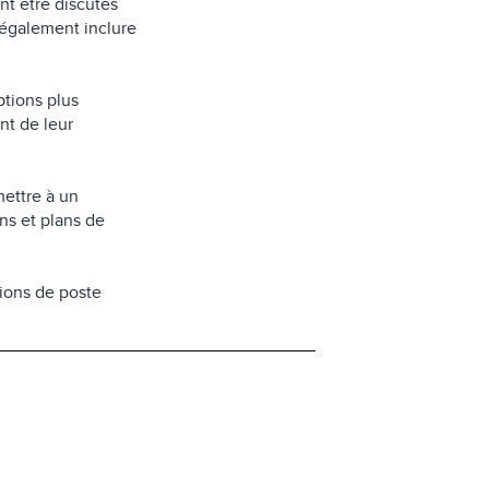
nt être discutés
 également inclure
ptions plus
nt de leur
ettre à un
ns et plans de
tions de poste