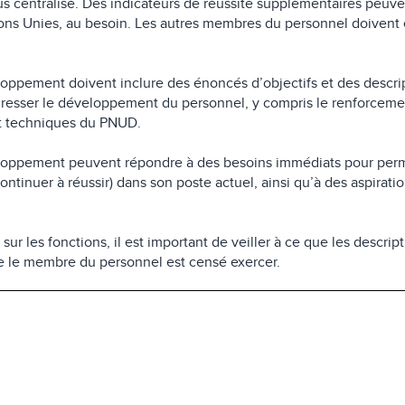
sus centralisé. Des indicateurs de réussite supplémentaires peuve
ons Unies, au besoin. Les autres membres du personnel doivent
loppement doivent inclure des énoncés d’objectifs et des descri
rogresser le développement du personnel, y compris le renforceme
et techniques du PNUD.
veloppement peuvent répondre à des besoins immédiats pour perm
tinuer à réussir) dans son poste actuel, ainsi qu’à des aspiratio
ur les fonctions, il est important de veiller à ce que les descrip
que le membre du personnel est censé exercer.